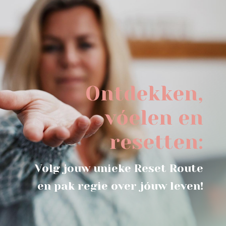
Ontdekken,
vóelen en
resetten:
Volg jouw unieke Reset Route
en pak regie over jóuw leven!