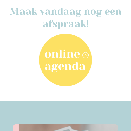
Maak vandaag nog een
afspraak!