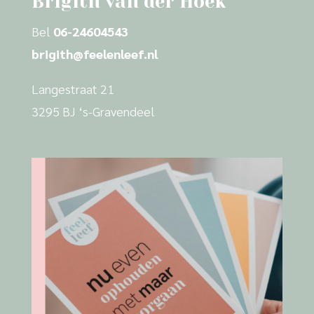
Brigith van der Hoek
Bel
06-24604543
brigith@feelenleef.nl
Langestraat 21
3295 BJ ‘s-Gravendeel