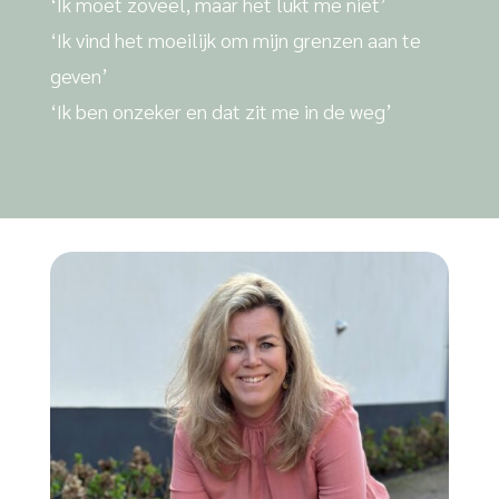
‘Ik moet zoveel, maar het lukt me niet’
‘Ik vind het moeilijk om mijn grenzen aan te
geven’
‘Ik ben onzeker en dat zit me in de weg’