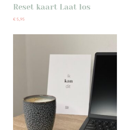
Reset kaart Laat los
€
5,95