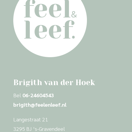
Brigith van der Hoek
Bel
06-24604543
brigith@feelenleef.nl
Langestraat 21
3295 BJ ‘s-Gravendeel